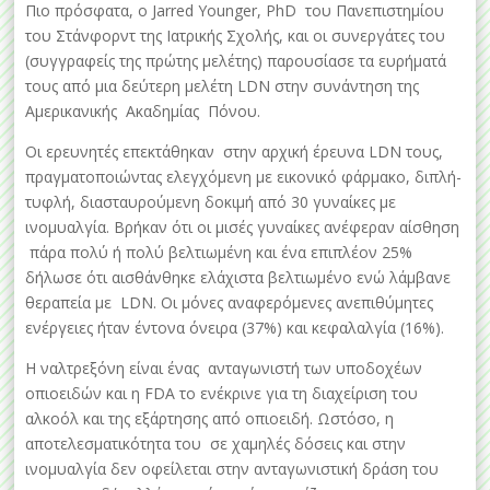
Πιο πρόσφατα, ο Jarred Younger, PhD του Πανεπιστημίου
του Στάνφορντ της Ιατρικής Σχολής, και οι συνεργάτες του
(συγγραφείς της πρώτης μελέτης) παρουσίασε τα ευρήματά
τους από μια δεύτερη μελέτη LDN στην συνάντηση της
Αμερικανικής Ακαδημίας Πόνου.
Οι ερευνητές επεκτάθηκαν στην αρχική έρευνα LDN τους,
πραγματοποιώντας ελεγχόμενη με εικονικό φάρμακο, διπλή-
τυφλή, διασταυρούμενη δοκιμή από 30 γυναίκες με
ινομυαλγία. Βρήκαν ότι οι μισές γυναίκες ανέφεραν αίσθηση
πάρα πολύ ή πολύ βελτιωμένη και ένα επιπλέον 25%
δήλωσε ότι αισθάνθηκε ελάχιστα βελτιωμένο ενώ λάμβανε
θεραπεία με LDN. Οι μόνες αναφερόμενες ανεπιθύμητες
ενέργειες ήταν έντονα όνειρα (37%) και κεφαλαλγία (16%).
Η ναλτρεξόνη είναι ένας ανταγωνιστή των υποδοχέων
οπιοειδών και η FDA το ενέκρινε για τη διαχείριση του
αλκοόλ και της εξάρτησης από οπιοειδή. Ωστόσο, η
αποτελεσματικότητα του σε χαμηλές δόσεις και στην
ινομυαλγία δεν οφείλεται στην ανταγωνιστική δράση του