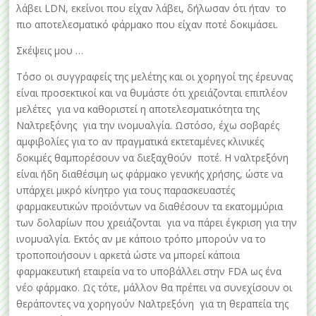
λάβει LDN, εκείνοι που είχαν λάβει, δήλωσαν ότι ήταν το
πιο αποτελεσματικό φάρμακο που είχαν ποτέ δοκιμάσει.
Σκέψεις μου …
Τόσο οι συγγραφείς της μελέτης και οι χορηγοί της έρευνας
είναι προσεκτικοί και να θυμάστε ότι χρειάζονται επιπλέον
μελέτες για να καθοριστεί η αποτελεσματικότητα της
Ναλτρεξόνης για την ινομυαλγία. Ωστόσο, έχω σοβαρές
αμφιβολίες για το αν πραγματικά εκτεταμένες κλινικές
δοκιμές θαμπορέσουν να διεξαχθούν ποτέ. Η ναλτρεξόνη
είναι ήδη διαθέσιμη ως φάρμακο γενικής χρήσης, ώστε να
υπάρχει μικρό κίνητρο για τους παρασκευαστές
φαρμακευτικών προϊόντων να διαθέσουν τα εκατομμύρια
των δολαρίων που χρειάζονται για να πάρει έγκριση για την
ινομυαλγία. Εκτός αν με κάποιο τρόπο μπορούν να το
τροποποιήσουν ι αρκετά ώστε να μπορεί κάποια
φαρμακευτική εταιρεία να το υποβάλλει στην FDA ως ένα
νέο φάρμακο. Ως τότε, μάλλον θα πρέπει να συνεχίσουν οι
θεράποντες να χορηγούν Ναλτρεξόνη για τη θεραπεία της