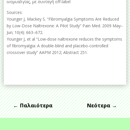
ινομυαλγίας, με συνταγή off-label
Sources:
Younger J, Mackey S. “Fibromyalgia Symptoms Are Reduced
by Low-Dose Naltrexone: A Pilot Study” Pain Med. 2009 May–
Jun; 10(4): 663–672.
Younger J, et al “Low-dose naltrexone reduces the symptoms
of fibromyalgia: A double-blind and placebo-controlled
crossover study” AAPM 2012; Abstract 251.
←
Παλαιότερα
Νεότερα
→