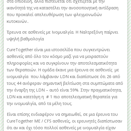
στα οπιοειδή, αλλά πιστεύεται ότι σχετίζεται με την
ικανότητά της να καταστέλει την ανοσοποιητική αντίδραση
που προκαλεί απελευθέρωση των φλεγμονωδών
κυτοκινών..
Έρευνα σε ασθενείς με Ινομυαλγία. Η Ναλτρεξόνη παίρνει
υψηλή βαθμολογία
CureTogether είναι μια ιστοσελίδα που συγκεντρώνει
ασθενείς από όλο τον κόσμο μαζί για να μοιραστούν
πληροφορίες και να συγκρίνουν την αποτελεσματικότητα
των θεραπειών. Η ομάδα έκανε μια έρευνα σε ασθενείς με
ινομυαλγία που λάμβαναν LDN και διαπίστωσε ότι 26 από
τους 44 ανέφεραν σημαντική βελτίωση στα συμπτώματα από
την έναρξη της LDN – αυτό είναι 59%. Στην πραγματικότητα,
LDN και κατετάγη η # 1 πιο αποτελεσματική θεραπεία για
την ινομυαλγία, από τα μέλη τους.
Είναι επίσης ενδιαφέρον να σημειωθεί, σε μια έρευνα του
CureTogether ME / CFS ασθενείς, οι ερευνητές διαπίστωσαν
ότι αν και όχι τόσο πολλοί ασθενείς με ινομυαλγία είχαν